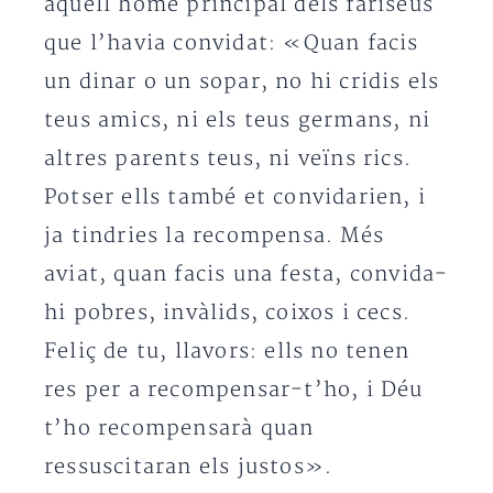
aquell home principal dels fariseus
que l’havia convidat: «Quan facis
un dinar o un sopar, no hi cridis els
teus amics, ni els teus germans, ni
altres parents teus, ni veïns rics.
Potser ells també et convidarien, i
ja tindries la recompensa. Més
aviat, quan facis una festa, convida-
hi pobres, invàlids, coixos i cecs.
Feliç de tu, llavors: ells no tenen
res per a recompensar-t’ho, i Déu
t’ho recompensarà quan
ressuscitaran els justos».