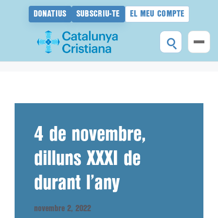
DONATIUS
SUBSCRIU-TE
EL MEU COMPTE
Vés
al
contingut
4 de novembre,
dilluns XXXI de
durant l’any
novembre 2, 2022