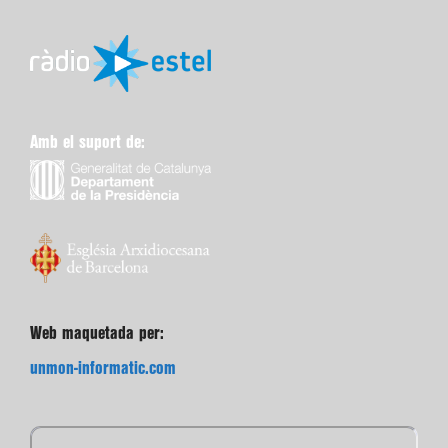
Amb el suport de:
Web maquetada per:
unmon-informatic.com