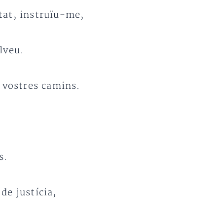
tat, instruïu-me,
lveu.
 vostres camins.
s.
de justícia,