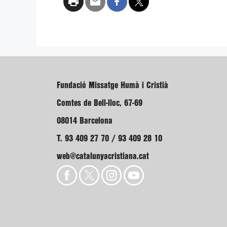
Fundació Missatge Humà i Cristià
Comtes de Bell-lloc, 67-69
08014 Barcelona
T. 93 409 27 70 / 93 409 28 10
web@catalunyacristiana.cat