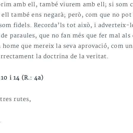
orim amb ell, també viurem amb ell; si som 
 ell també ens negarà; però, com que no pot 
i som fidels. Recorda’ls tot això, i advertei
e paraules, que no fan més que fer mal als q
 home que mereix la seva aprovació, com un 
rectament la doctrina de la veritat.
0 i 14 (R.: 4a)
tres rutes,
.