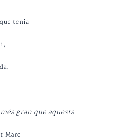
 que tenia
i,
ida.
 més gran que aquests
nt Marc