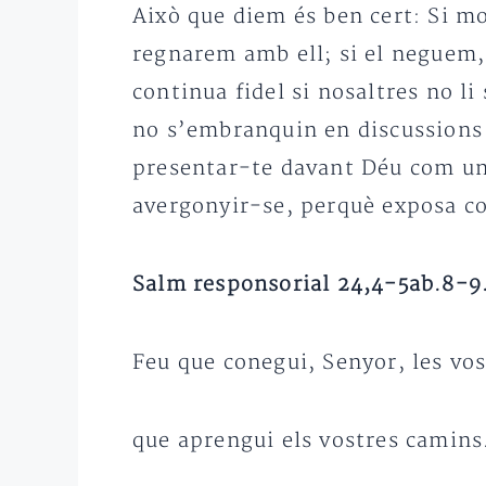
Això que diem és ben cert: Si m
regnarem amb ell; si el neguem,
continua fidel si nosaltres no l
no s’embranquin en discussions d
presentar-te davant Déu com un
avergonyir-se, perquè exposa cor
Salm responsorial 24,4-5ab.8-9.1
Feu que conegui, Senyor, les vos
que aprengui els vostres camins