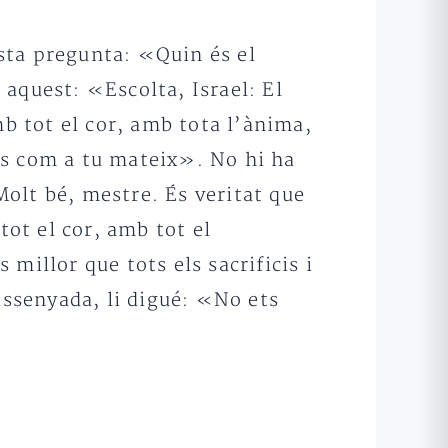
esta pregunta: «Quin és el
aquest: «Escolta, Israel: El
mb tot el cor, amb tota l’ànima,
es com a tu mateix». No hi ha
olt bé, mestre. És veritat que
tot el cor, amb tot el
millor que tots els sacrificis i
assenyada, li digué: «No ets