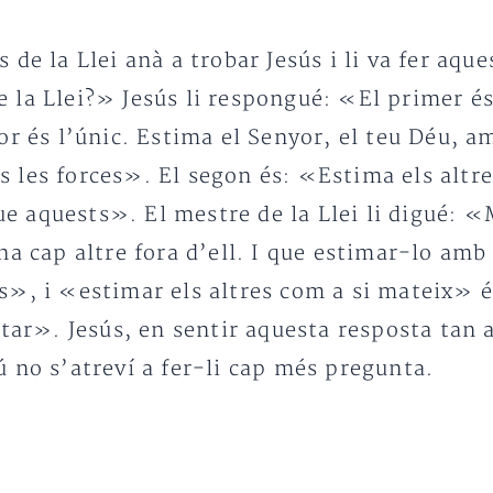
 de la Llei anà a trobar Jesús i li va fer aqu
la Llei?» Jesús li respongué: «El primer és 
or és l’únic. Estima el Senyor, el teu Déu, a
 les forces». El segon és: «Estima els altr
 aquests». El mestre de la Llei li digué: «M
a cap altre fora d’ell. I que estimar-lo amb 
», i «estimar els altres com a si mateix» és 
ltar». Jesús, en sentir aquesta resposta tan 
 no s’atreví a fer-li cap més pregunta.