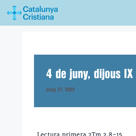
Vés
al
contingut
4 de juny, dijous IX
maig 31, 2022
Lectura primera 2Tm 2,8-15