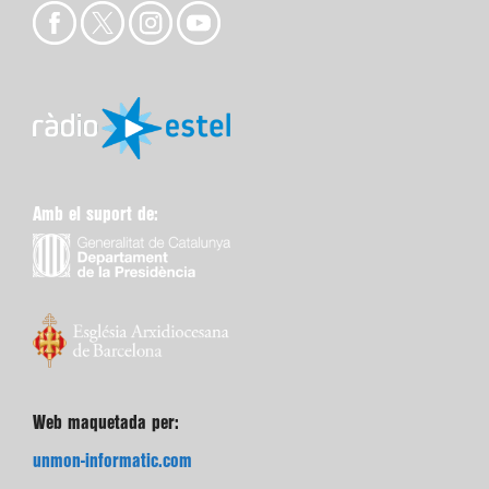
Amb el suport de:
Web maquetada per:
unmon-informatic.com