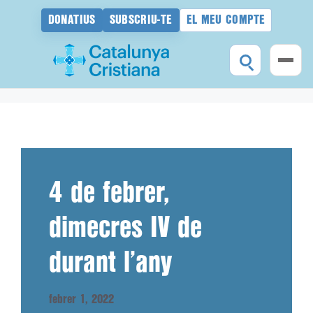
DONATIUS
SUBSCRIU-TE
EL MEU COMPTE
Vés
al
contingut
4 de febrer,
dimecres IV de
durant l’any
febrer 1, 2022