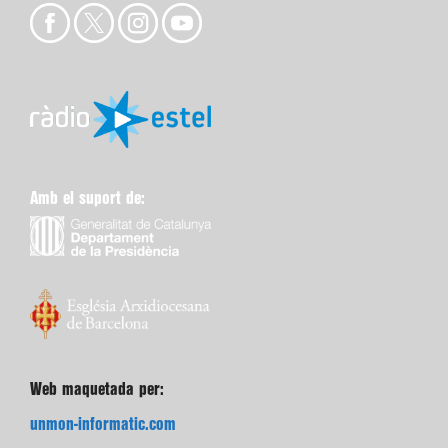
Amb el suport de:
Web maquetada per:
unmon-informatic.com