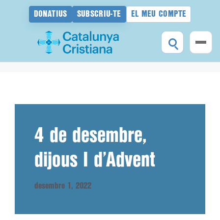
DONATIUS
SUBSCRIU-TE
EL MEU COMPTE
Vés
al
contingut
4 de desembre,
dijous I d’Advent
desembre 1, 2022