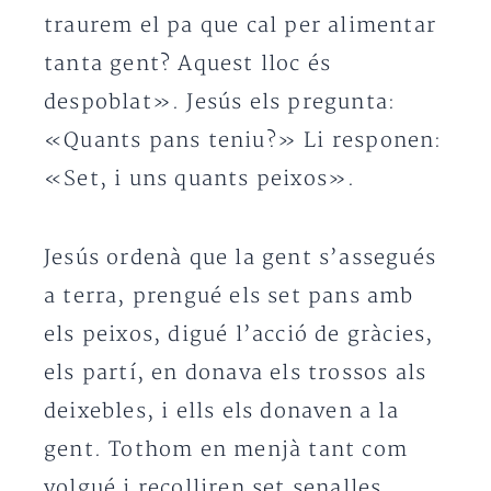
traurem el pa que cal per alimentar
tanta gent? Aquest lloc és
despoblat». Jesús els pregunta:
«Quants pans teniu?» Li responen:
«Set, i uns quants peixos».
Jesús ordenà que la gent s’assegués
a terra, prengué els set pans amb
els peixos, digué l’acció de gràcies,
els partí, en donava els trossos als
deixebles, i ells els donaven a la
gent. Tothom en menjà tant com
volgué i recolliren set senalles