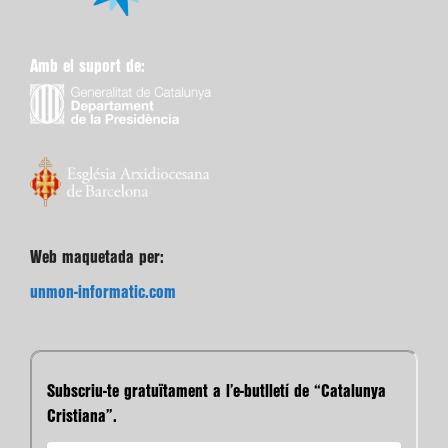
Amb el suport de:
Web maquetada per:
unmon-informatic.com
Subscriu-te gratuïtament a l’e-butlletí de “Catalunya
Cristiana”.