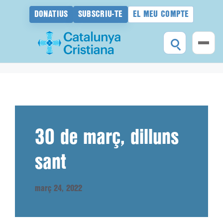
DONATIUS
SUBSCRIU-TE
EL MEU COMPTE
Vés
al
contingut
30 de març, dilluns
sant
març 24, 2022