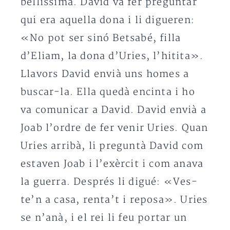
bellíssima. David va fer preguntar
qui era aquella dona i li digueren:
«No pot ser sinó Betsabé, filla
d’Eliam, la dona d’Uries, l’hitita».
Llavors David envià uns homes a
buscar-la. Ella quedà encinta i ho
va comunicar a David. David envià a
Joab l’ordre de fer venir Uries. Quan
Uries arribà, li preguntà David com
estaven Joab i l’exèrcit i com anava
la guerra. Després li digué: «Ves-
te’n a casa, renta’t i reposa». Uries
se n’anà, i el rei li feu portar un