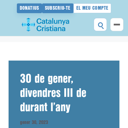
DONATIUS
SUBSCRIU-TE
EL MEU COMPTE
Vés
al
contingut
30 de gener,
divendres III de
durant l’any
gener 30, 2023