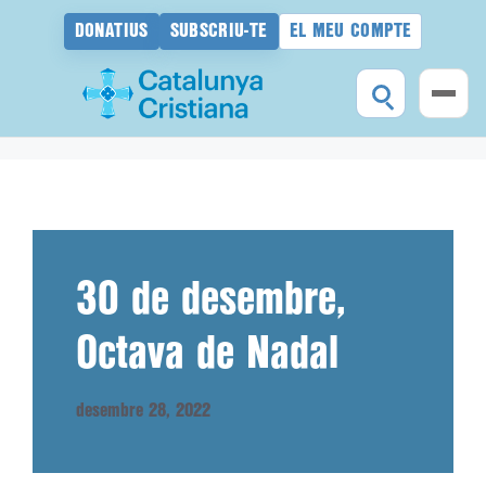
DONATIUS
SUBSCRIU-TE
EL MEU COMPTE
Vés
al
contingut
30 de desembre,
Octava de Nadal
desembre 28, 2022