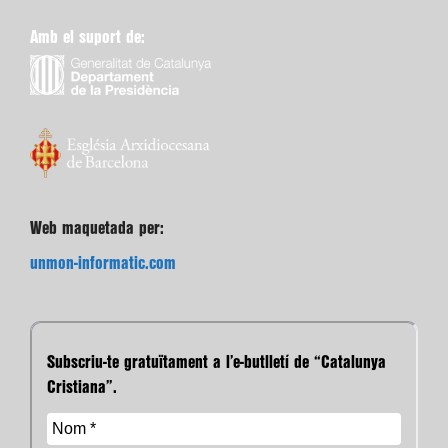
Amb el suport de:
Web maquetada per:
unmon-informatic.com
Subscriu-te gratuïtament a l’e-butlletí de “Catalunya
Cristiana”.