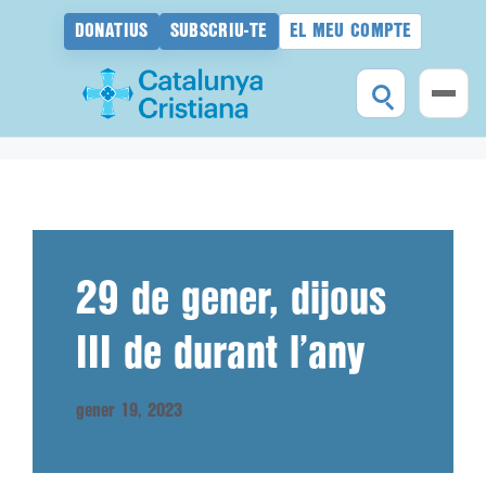
DONATIUS
SUBSCRIU-TE
EL MEU COMPTE
Vés
al
contingut
29 de gener, dijous
III de durant l’any
gener 19, 2023