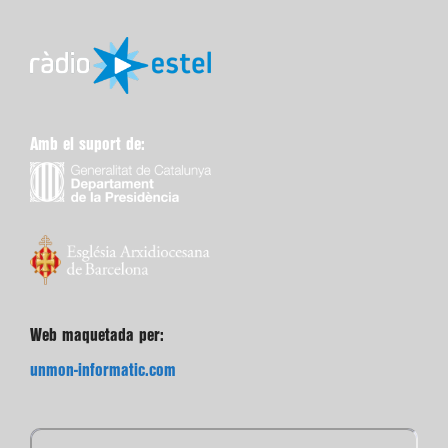
Amb el suport de:
Web maquetada per:
unmon-informatic.com