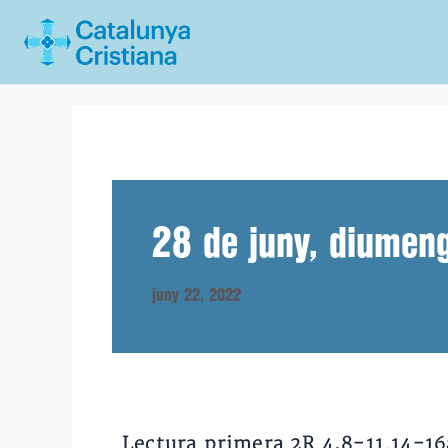
Vés
al
contingut
28 de juny, diumeng
juny 22, 2022
Lectura primera 2R 4,8-11.14-16