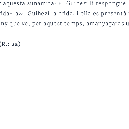
 aquesta sunamita?». Guihezí li respongué: «
rida-la». Guihezí la cridà, i ella es presentà
’any que ve, per aquest temps, amanyagaràs u
R.: 2a)