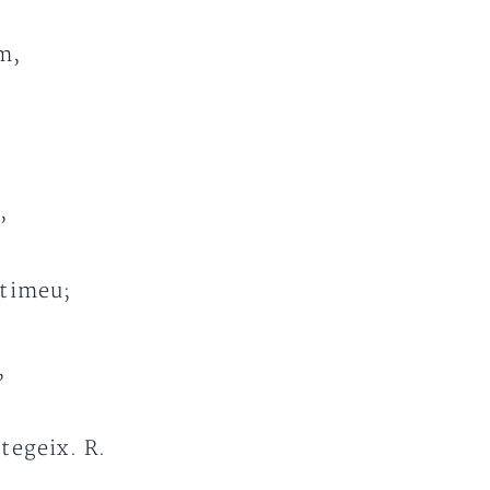
m,
,
stimeu;
,
tegeix. R.