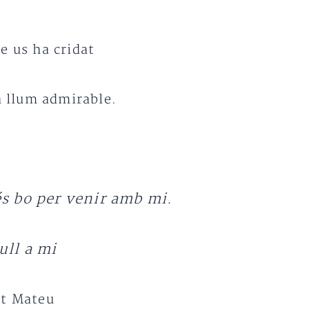
e us ha cridat
va llum admirable.
és bo per venir amb mi.
ull a mi
nt Mateu