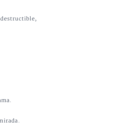
destructible,
lama.
mirada.