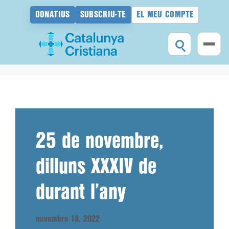
DONATIUS
SUBSCRIU-TE
EL MEU COMPTE
Vés
al
contingut
25 de novembre,
dilluns XXXIV de
durant l’any
novembre 18, 2022