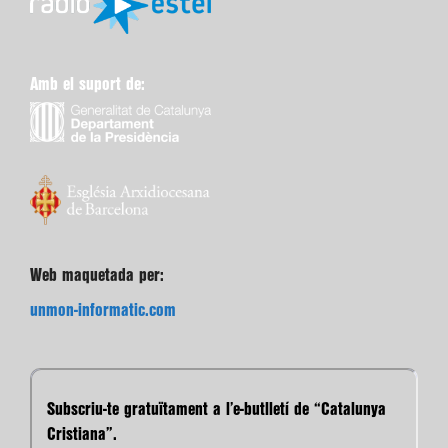
Amb el suport de:
Web maquetada per:
unmon-informatic.com
Subscriu-te gratuïtament a l’e-butlletí de “Catalunya
Cristiana”.