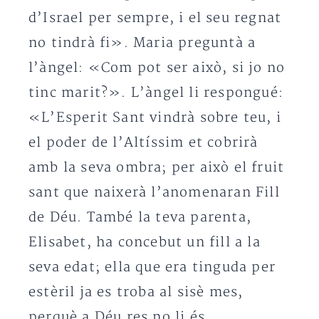
d’Israel per sempre, i el seu regnat
no tindrà fi». Maria preguntà a
l’àngel: «Com pot ser això, si jo no
tinc marit?». L’àngel li respongué:
«L’Esperit Sant vindrà sobre teu, i
el poder de l’Altíssim et cobrirà
amb la seva ombra; per això el fruit
sant que naixerà l’anomenaran Fill
de Déu. També la teva parenta,
Elisabet, ha concebut un fill a la
seva edat; ella que era tinguda per
estèril ja es troba al sisè mes,
perquè a Déu res no li és