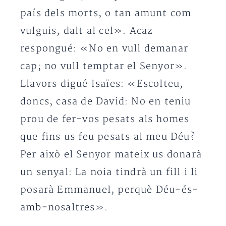
país dels morts, o tan amunt com
vulguis, dalt al cel». Acaz
respongué: «No en vull demanar
cap; no vull temptar el Senyor».
Llavors digué Isaïes: «Escolteu,
doncs, casa de David: No en teniu
prou de fer-vos pesats als homes
que fins us feu pesats al meu Déu?
Per això el Senyor mateix us donarà
un senyal: La noia tindrà un fill i li
posarà Emmanuel, perquè Déu-és-
amb-nosaltres».