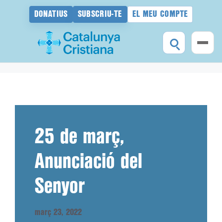
DONATIUS
SUBSCRIU-TE
EL MEU COMPTE
Vés
al
contingut
25 de març,
Anunciació del
Senyor
març 23, 2022