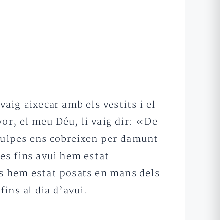
vaig aixecar amb els vestits i el
or, el meu Déu, li vaig dir: «De
 culpes ens cobreixen per damunt
res fins avui hem estat
ots hem estat posats en mans dels
fins al dia d’avui.