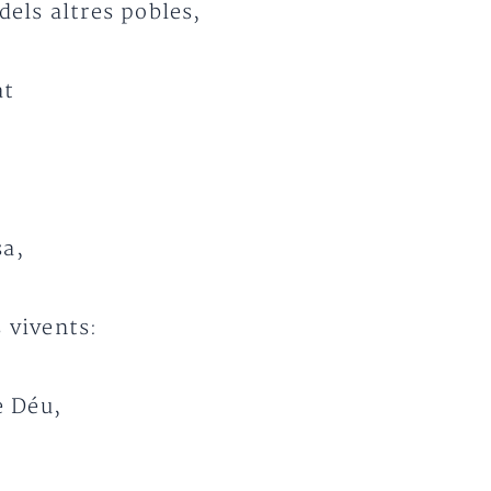
 dels altres pobles,
at
sa,
s vivents:
e Déu,