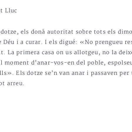
t Lluc
 dotze, els donà autoritat sobre tots els dimo
e Déu i a curar. I els digué: «No prengueu res
tit. La primera casa on us allotgeu, no la dei
 al moment d’anar-vos-en del poble, espolseu
ls». Els dotze se’n van anar i passaven per 
ot arreu.