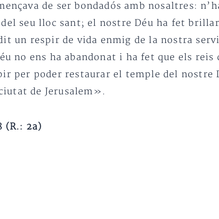
mençava de ser bondadós amb nosaltres: n’ha 
el seu lloc sant; el nostre Déu ha fet brilla
it un respir de vida enmig de la nostra serv
éu no ens ha abandonat i ha fet que els reis 
ir per poder restaurar el temple del nostre D
 ciutat de Jerusalem».
 (R.: 2a)