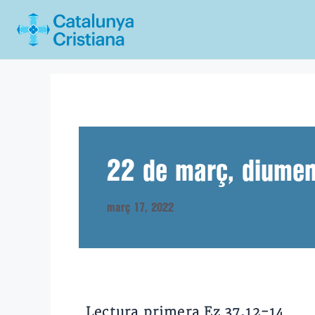
Vés
al
contingut
22 de març, diume
març 17, 2022
Lectura primera Ez 37,12-14