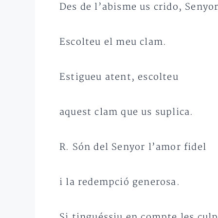
Des de l’abisme us crido, Senyor
Escolteu el meu clam.
Estigueu atent, escolteu
aquest clam que us suplica.
R. Són del Senyor l’amor fidel
i la redempció generosa.
Si tinguéssiu en compte les culp