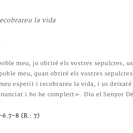
recobrareu la vida
l
ble meu, jo obriré els vostres sepulcres, us 
, poble meu, quan obriré els vostres sepulcres
meu esperit i recobrareu la vida, i us deixaré 
 anunciat i ho he complert». Diu el Senyor D
-6.7-8 (R.: 7)