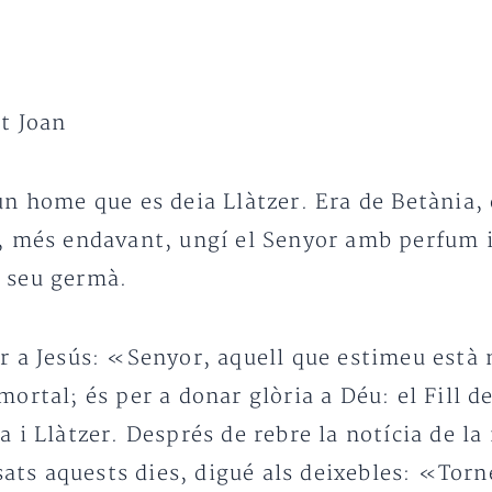
t Joan
n home que es deia Llàtzer. Era de Betània, e
, més endavant, ungí el Senyor amb perfum i 
el seu germà.
 a Jesús: «Senyor, aquell que estimeu està m
ortal; és per a donar glòria a Déu: el Fill d
 i Llàtzer. Després de rebre la notícia de la
ssats aquests dies, digué als deixebles: «Tor