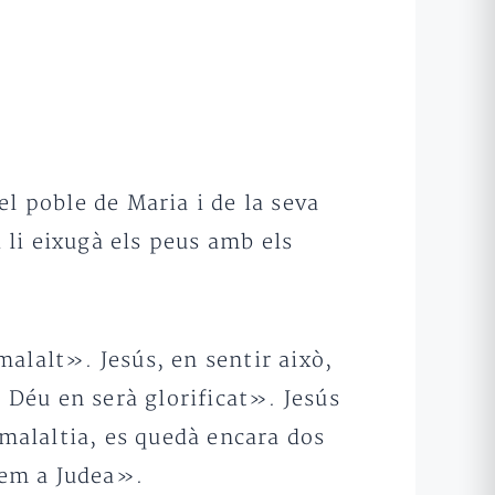
l poble de Maria i de la seva
li eixugà els peus amb els
alalt». Jesús, en sentir això,
e Déu en serà glorificat». Jesús
 malaltia, es quedà encara dos
nem a Judea».