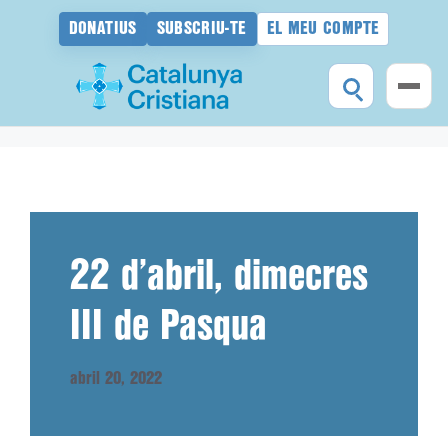
DONATIUS
SUBSCRIU-TE
EL MEU COMPTE
Vés
al
contingut
22 d’abril, dimecres
III de Pasqua
abril 20, 2022