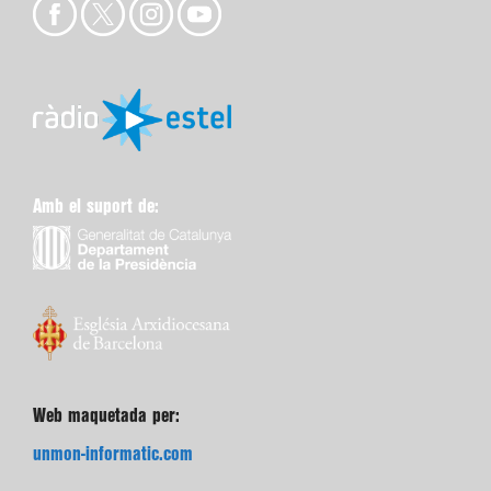
Amb el suport de:
Web maquetada per:
unmon-informatic.com