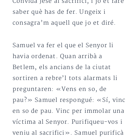
Convida Jesè al sacrifici, i jo et faré
saber què has de fer. Ungeix i
consagra’m aquell que jo et diré.
Samuel va fer el que el Senyor li
havia ordenat. Quan arribà a
Betlem, els ancians de la ciutat
sortiren a rebre’l tots alarmats li
preguntaren: «Vens en so, de
pau?» Samuel respongué: «Sí, vinc
en so de pau. Vinc per immolar una
víctima al Senyor. Purifiqueu-vos i
veniu al sacrifici». Samuel purificà