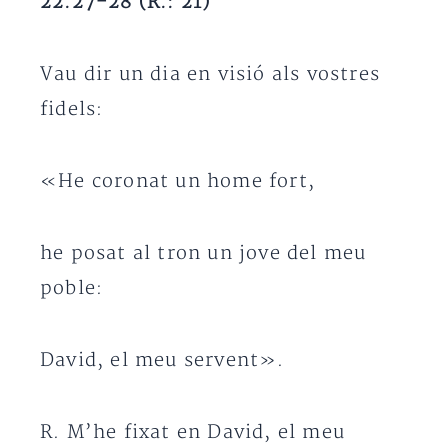
22.27-28 (R.: 21)
Vau dir un dia en visió als vostres
fidels:
«He coronat un home fort,
he posat al tron un jove del meu
poble:
David, el meu servent».
R. M’he fixat en David, el meu