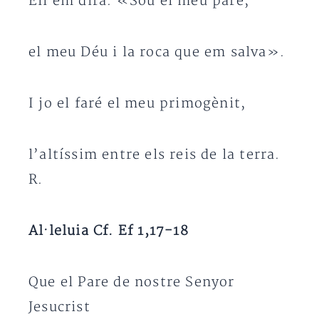
Ell em dirà: «Sou el meu pare,
el meu Déu i la roca que em salva».
I jo el faré el meu primogènit,
l’altíssim entre els reis de la terra.
R.
Al·leluia Cf. Ef 1,17-18
Que el Pare de nostre Senyor
Jesucrist