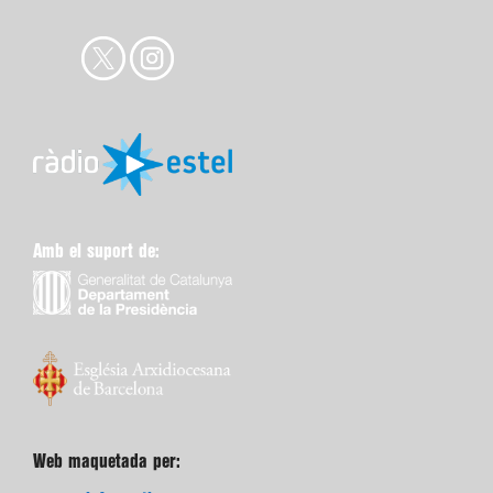
Amb el suport de:
Web maquetada per:
unmon-informatic.com
Subscriu-te gratuïtament a l’e-butlletí de “Catalunya