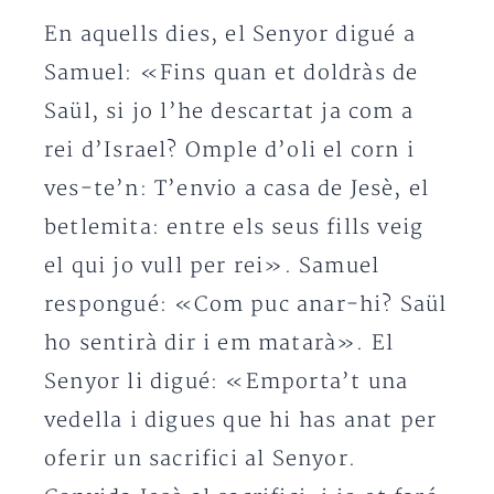
En aquells dies, el Senyor digué a
Samuel: «Fins quan et doldràs de
Saül, si jo l’he descartat ja com a
rei d’Israel? Omple d’oli el corn i
ves-te’n: T’envio a casa de Jesè, el
betlemita: entre els seus fills veig
el qui jo vull per rei». Samuel
respongué: «Com puc anar-hi? Saül
ho sentirà dir i em matarà». El
Senyor li digué: «Emporta’t una
vedella i digues que hi has anat per
oferir un sacrifici al Senyor.