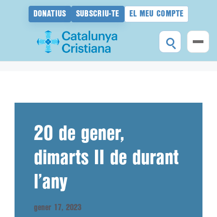
DONATIUS
SUBSCRIU-TE
EL MEU COMPTE
Vés
al
contingut
20 de gener,
dimarts II de durant
l’any
gener 17, 2023