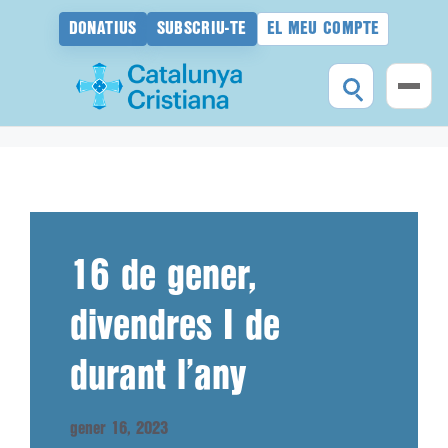
DONATIUS
SUBSCRIU-TE
EL MEU COMPTE
Vés
al
contingut
16 de gener,
divendres I de
durant l’any
gener 16, 2023