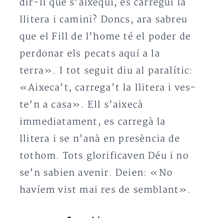
dir-li que s’aixequi, es carregui la
llitera i camini? Doncs, ara sabreu
que el Fill de l’home té el poder de
perdonar els pecats aquí a la
terra». I tot seguit diu al paralític:
«Aixeca’t, carrega’t la llitera i ves-
te’n a casa». Ell s’aixecà
immediatament, es carregà la
llitera i se n’anà en presència de
tothom. Tots glorificaven Déu i no
se’n sabien avenir. Deien: «No
havíem vist mai res de semblant».