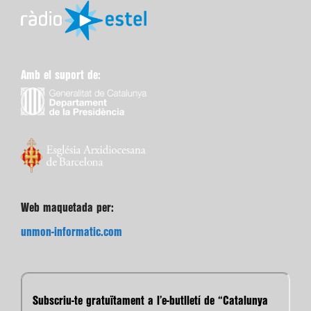
Amb el suport de:
Web maquetada per:
unmon-informatic.com
Subscriu-te gratuïtament a l’e-butlletí de “Catalunya