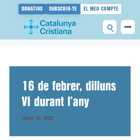
DONATIUS
SUBSCRIU-TE
EL MEU COMPTE
Vés
al
contingut
16 de febrer, dilluns
VI durant l’any
febrer 14, 2022