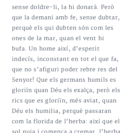
sense doldre-li, la hi donarà. Però
que la demani amb fe, sense dubtar,
perquè els qui dubten són com les
ones de la mar, quan el vent hi
bufa. Un home així, d’esperit
indecís, inconstant en tot el que fa,
que no s’afiguri poder rebre res del
Senyor! Que els germans humils es
gloriïn quan Déu els exalça, però els
rics que es gloriïn, més aviat, quan
Déu els humilia, perquè passaran
com la florida de l’herba: així que el
sol puja i comença a cremar, l’herba