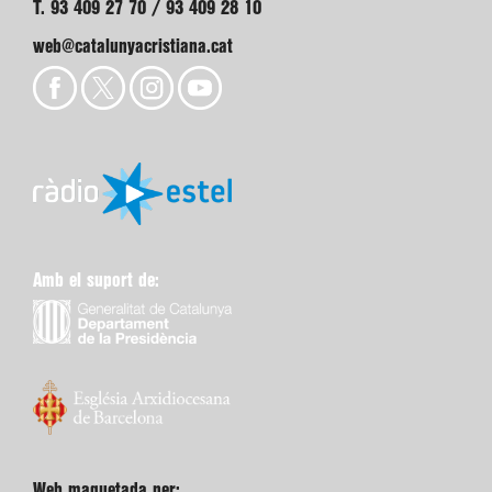
T. 93 409 27 70 / 93 409 28 10
web@catalunyacristiana.cat
Amb el suport de:
Web maquetada per: