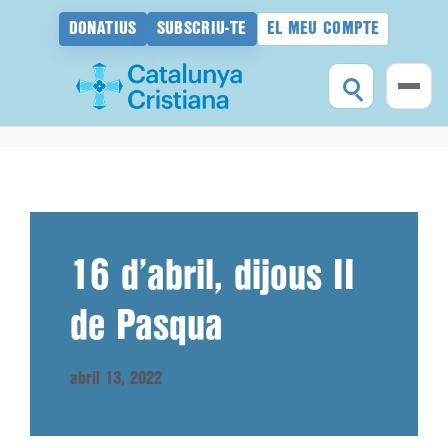
DONATIUS
SUBSCRIU-TE
EL MEU COMPTE
Vés
al
contingut
16 d’abril, dijous II
de Pasqua
abril 13, 2022