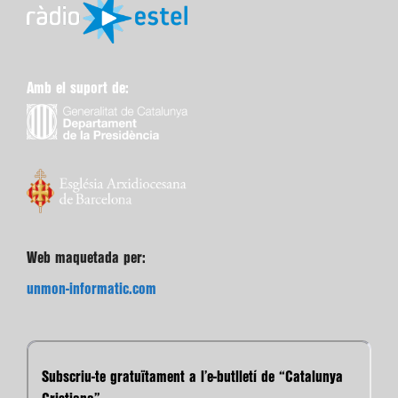
Amb el suport de:
Web maquetada per:
unmon-informatic.com
Subscriu-te gratuïtament a l’e-butlletí de “Catalunya