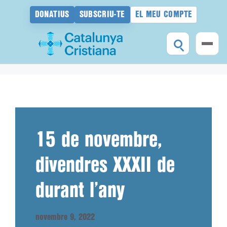
DONATIUS
SUBSCRIU-TE
EL MEU COMPTE
Vés
al
contingut
15 de novembre,
divendres XXXII de
durant l’any
novembre 9, 2022