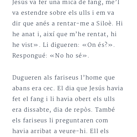
Jesús va fer una mica de fang, me’l
va estendre sobre els ulls i em va
dir que anés a rentar-me a Siloè. Hi
he anat i, així que m’he rentat, hi
he vist». Li digueren: «On és?».
Respongué: «No ho sé».
Dugueren als fariseus l’home que
abans era cec. El dia que Jesús havia
fet el fang i li havia obert els ulls
era dissabte, dia de repòs. També
els fariseus li preguntaren com
havia arribat a veure-hi. Ell els