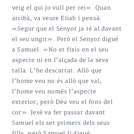
veig el qui jo vull per rei». Quan
arribà, va veure Eliab i pensà:
«Segur que el Senyor ja té al davant
el seu ungit». Però el Senyor digué
a Samuel: «No et fixis en el seu
aspecte ni en l’alçada de la seva
talla. L’he descartat. Allò que
l’home veu no és allò que val;
l’home veu només l’aspecte
exterior, però Déu veu el fons del
cor». Jesè va fer passar davant
Samuel els set primers dels seus
fills, però Samuel li digué: