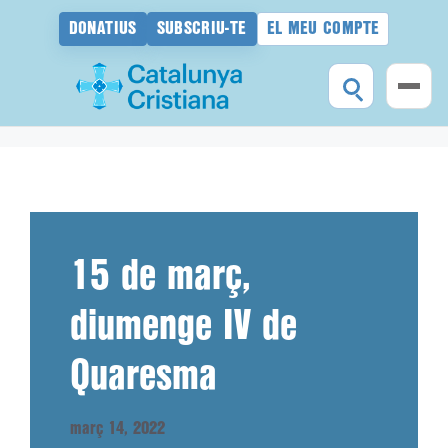
DONATIUS
SUBSCRIU-TE
EL MEU COMPTE
Vés
al
contingut
15 de març,
diumenge IV de
Quaresma
març 14, 2022