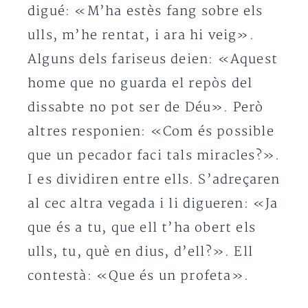
digué: «M’ha estès fang sobre els
ulls, m’he rentat, i ara hi veig».
Alguns dels fariseus deien: «Aquest
home que no guarda el repòs del
dissabte no pot ser de Déu». Però
altres responien: «Com és possible
que un pecador faci tals miracles?».
I es dividiren entre ells. S’adreçaren
al cec altra vegada i li digueren: «Ja
que és a tu, que ell t’ha obert els
ulls, tu, què en dius, d’ell?». Ell
contestà: «Que és un profeta».