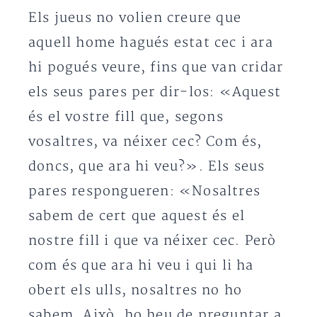
Els jueus no volien creure que
aquell home hagués estat cec i ara
hi pogués veure, fins que van cridar
els seus pares per dir-los: «Aquest
és el vostre fill que, segons
vosaltres, va néixer cec? Com és,
doncs, que ara hi veu?». Els seus
pares respongueren: «Nosaltres
sabem de cert que aquest és el
nostre fill i que va néixer cec. Però
com és que ara hi veu i qui li ha
obert els ulls, nosaltres no ho
sabem. Això, ho heu de preguntar a