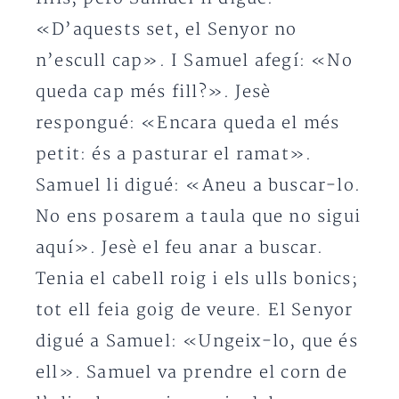
«D’aquests set, el Senyor no
n’escull cap». I Samuel afegí: «No
queda cap més fill?». Jesè
respongué: «Encara queda el més
petit: és a pasturar el ramat».
Samuel li digué: «Aneu a buscar-lo.
No ens posarem a taula que no sigui
aquí». Jesè el feu anar a buscar.
Tenia el cabell roig i els ulls bonics;
tot ell feia goig de veure. El Senyor
digué a Samuel: «Ungeix-lo, que és
ell». Samuel va prendre el corn de