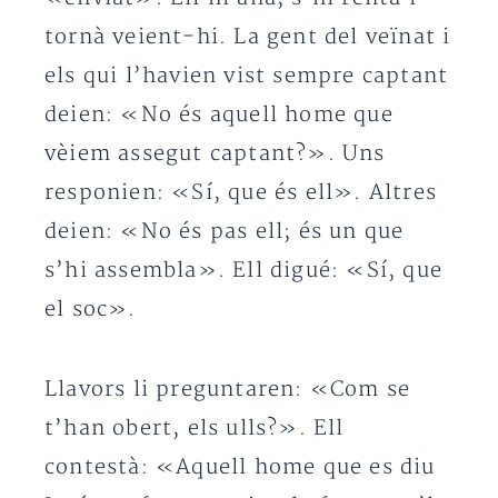
tornà veient-hi. La gent del veïnat i
els qui l’havien vist sempre captant
deien: «No és aquell home que
vèiem assegut captant?». Uns
responien: «Sí, que és ell». Altres
deien: «No és pas ell; és un que
s’hi assembla». Ell digué: «Sí, que
el soc».
Llavors li preguntaren: «Com se
t’han obert, els ulls?». Ell
contestà: «Aquell home que es diu