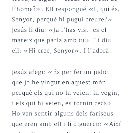
l’home?». Ell respongué «I, qui és,
Senyor, perquè hi pugui creure?».
Jesús li diu: «Ja l’has vist: és el
mateix que parla amb tu». Li diu
ell: «Hi crec, Senyor». I l’adorà.
Jesús afegí: «És per fer un judici
que jo he vingut en aquest món:
perquè els qui no hi veien, hi vegin,
i els qui hi veien, es tornin cecs».
Ho van sentir alguns dels fariseus
que eren amb ell i li digueren: «Així