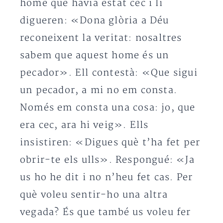
home que havia estat cec i li
digueren: «Dona glòria a Déu
reconeixent la veritat: nosaltres
sabem que aquest home és un
pecador». Ell contestà: «Que sigui
un pecador, a mi no em consta.
Només em consta una cosa: jo, que
era cec, ara hi veig». Ells
insistiren: «Digues què t’ha fet per
obrir-te els ulls». Respongué: «Ja
us ho he dit i no n’heu fet cas. Per
què voleu sentir-ho una altra
vegada? És que també us voleu fer