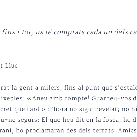
 fins i tot, us té comptats cada un dels ca
t Lluc:
t la gent a milers, fins al punt que s’estalo
eixebles: «Aneu amb compte! Guardeu-vos del 
ecret que tard o d’hora no sigui revelat; no h
u-ne segurs: El que heu dit en la fosca, ho d
rrani, ho proclamaran des dels terrats. Amic