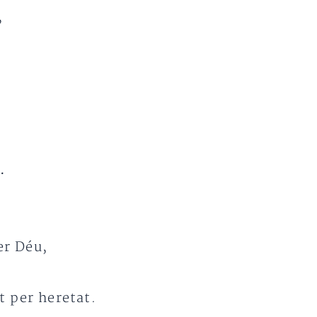
,
.
er Déu,
it per heretat.