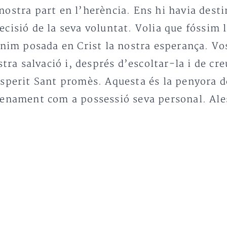
ostra part en l’herència. Ens hi havia destin
cisió de la seva voluntat. Volia que fóssim 
enim posada en Crist la nostra esperança. Vos
stra salvació i, després d’escoltar-la i de cr
Esperit Sant promès. Aquesta és la penyora d
lenament com a possessió seva personal. Ale