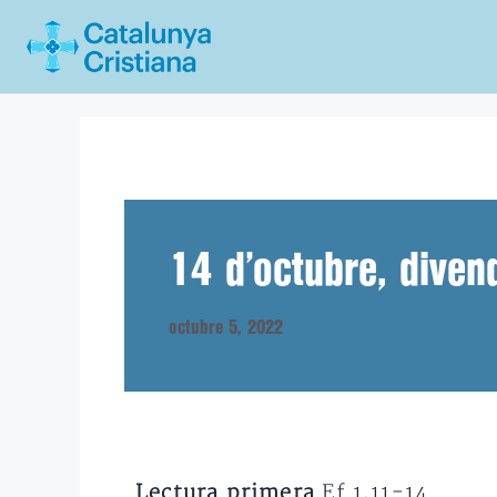
Vés
al
contingut
14 d’octubre, divend
octubre 5, 2022
Lectura primera
Ef 1,11-14