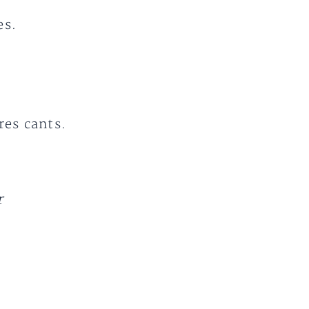
es.
res cants.
r