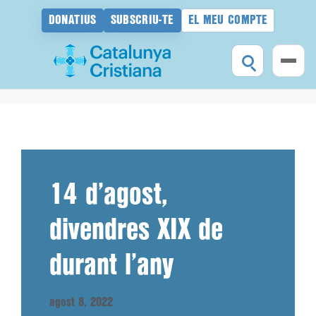
DONATIUS
SUBSCRIU-TE
EL MEU COMPTE
Vés
al
contingut
14 d’agost,
divendres XIX de
durant l’any
agost 8, 2022