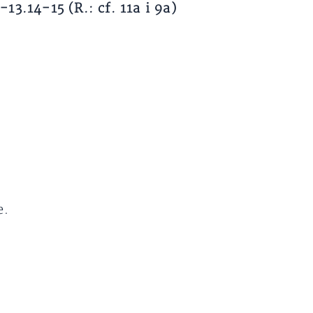
3.14-15 (R.: cf. 11a i 9a)
e.