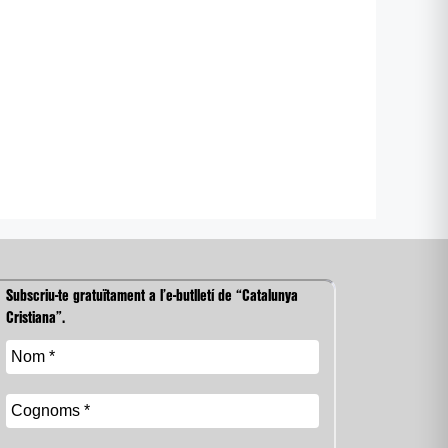
Subscriu-te gratuïtament a l’e-butlletí de “Catalunya
Cristiana”.