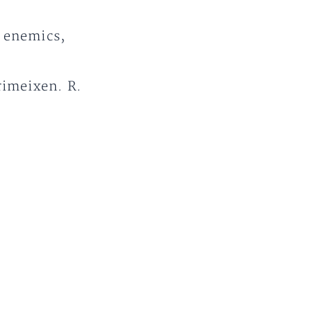
s enemics,
rimeixen. R.