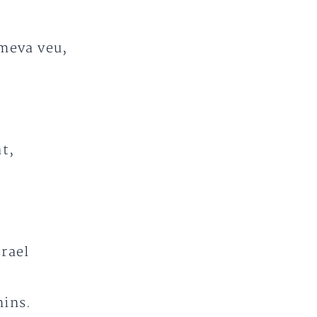
 meva veu,
at,
srael
mins.