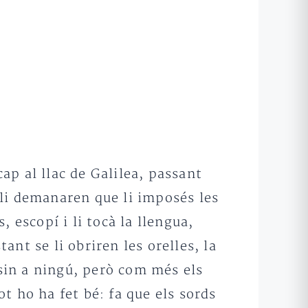
cap al llac de Galilea, passant
i li demanaren que li imposés les
, escopí i li tocà la llengua,
ant se li obriren les orelles, la
ssin a ningú, però com més els
t ho ha fet bé: fa que els sords