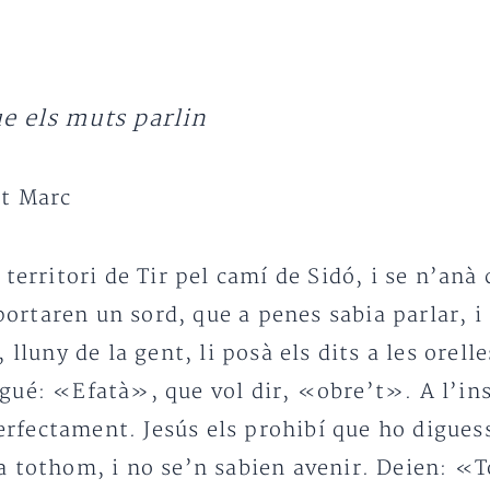
ue els muts parlin
nt Marc
territori de Tir pel camí de Sidó, i se n’anà 
 portaren un sord, que a penes sabia parlar, 
lluny de la gent, li posà els dits a les orelles
digué: «Efatà», que vol dir, «obre’t». A l’inst
 perfectament. Jesús els prohibí que ho digue
 tothom, i no se’n sabien avenir. Deien: «To