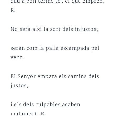
duu a bon terme tot el que emprèn.
R.
No serà així la sort dels injustos;
seran com la palla escampada pel
vent.
El Senyor empara els camins dels
justos,
i els dels culpables acaben
malament. R.