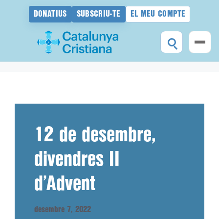
DONATIUS
SUBSCRIU-TE
EL MEU COMPTE
Vés
al
contingut
12 de desembre,
divendres II
d’Advent
desembre 7, 2022