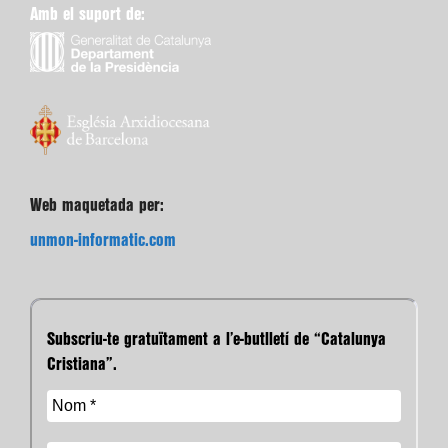
Amb el suport de:
Web maquetada per:
unmon-informatic.com
Subscriu-te gratuïtament a l’e-butlletí de “Catalunya
Cristiana”.