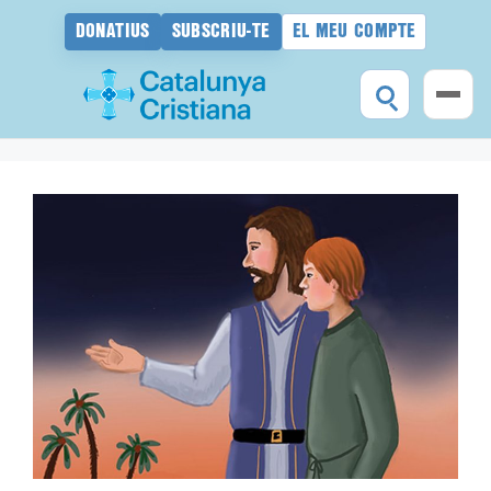
DONATIUS
SUBSCRIU-TE
EL MEU COMPTE
Vés
al
contingut