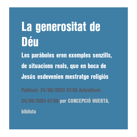
La generositat de
Déu
Les paràboles eren exemples senzills,
de situacions reals, que en boca de
Jesús esdevenien mestratge religiós
Publicat: 24/09/2023 07:55
Actualitzat:
24/09/2023 07:55
per CONCEPCIÓ HUERTA,
biblista