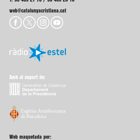
web@catalunyacristiana.cat
Amb el suport de:
Web maquetada per: