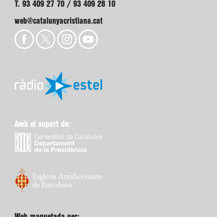
T. 93 409 27 70 / 93 409 28 10
web@catalunyacristiana.cat
Amb el suport de:
Web maquetada per: