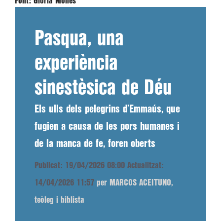
Font:
Glòria Monés
Pasqua, una
experiència
sinestèsica de Déu
Els ulls dels pelegrins d’Emmaús, que
fugien a causa de les pors humanes i
de la manca de fe, foren oberts
Publicat: 19/04/2026 08:00
Actualitzat:
14/04/2026 11:57
per MARCOS ACEITUNO,
teòleg i biblista