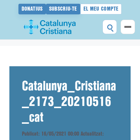
DONATIUS
SUBSCRIU-TE
EL MEU COMPTE
Vés
al
contingut
Catalunya_Cristiana
_2173_20210516
_cat
Publicat: 16/05/2021 00:00
Actualitzat: