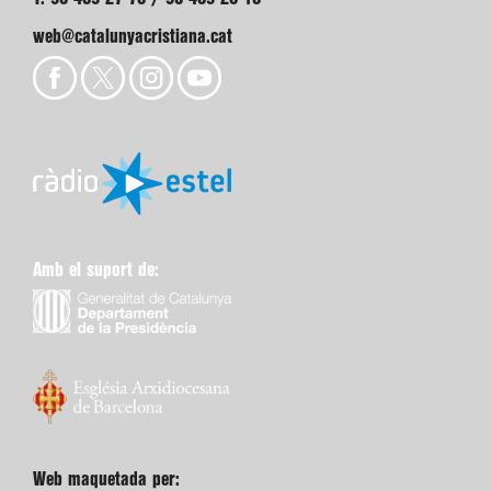
web@catalunyacristiana.cat
Amb el suport de:
Web maquetada per: