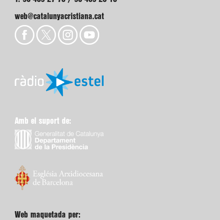
web@catalunyacristiana.cat
Amb el suport de:
Web maquetada per: