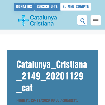
DONATIUS
SUBSCRIU-TE
EL MEU COMPTE
Vés
al
contingut
Catalunya_Cristiana
_2149_20201129
_cat
Publicat: 29/11/2020 00:00
Actualitzat: