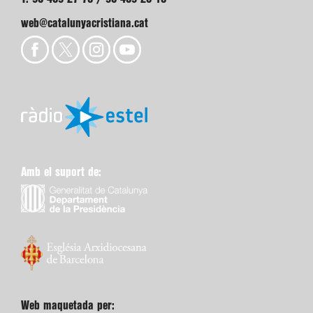
web@catalunyacristiana.cat
Amb el suport de:
Web maquetada per: