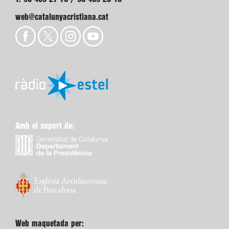
web@catalunyacristiana.cat
Amb el suport de:
Web maquetada per: