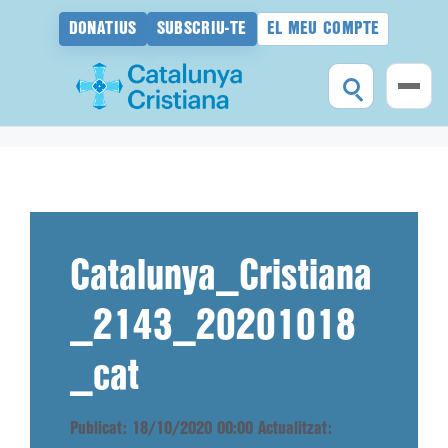
DONATIUS
SUBSCRIU-TE
EL MEU COMPTE
Vés
al
contingut
Catalunya_Cristiana
_2143_20201018
_cat
Publicat: 18/10/2020 00:00
Actualitzat: