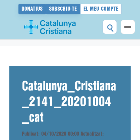
DONATIUS
SUBSCRIU-TE
EL MEU COMPTE
Vés
al
contingut
Catalunya_Cristiana
_2141_20201004
_cat
Publicat: 04/10/2020 00:00
Actualitzat: