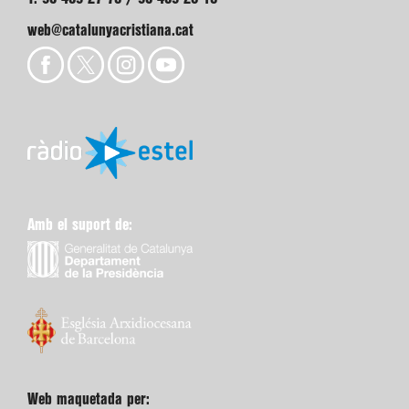
web@catalunyacristiana.cat
Amb el suport de:
Web maquetada per: