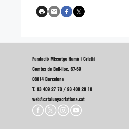
Fundació Missatge Humà i Cristià
Comtes de Bell-lloc, 67-69
08014 Barcelona
T. 93 409 27 70 / 93 409 28 10
web@catalunyacristiana.cat