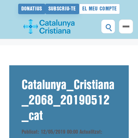
DONATIUS
SUBSCRIU-TE
EL MEU COMPTE
Vés
al
contingut
Catalunya_Cristiana
_2068_20190512
_cat
Publicat: 12/05/2019 00:00
Actualitzat: