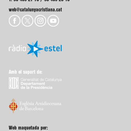
web@catalunyacristiana.cat
Amb el suport de:
Web maquetada per: