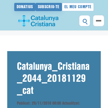
DONATIUS
SUBSCRIU-TE
EL MEU COMPTE
Vés
al
contingut
Catalunya_Cristiana
_2044_20181129
_cat
Publicat: 29/11/2018 00:00
Actualitzat: