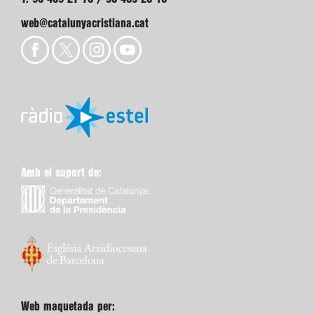
web@catalunyacristiana.cat
Amb el suport de:
Web maquetada per: