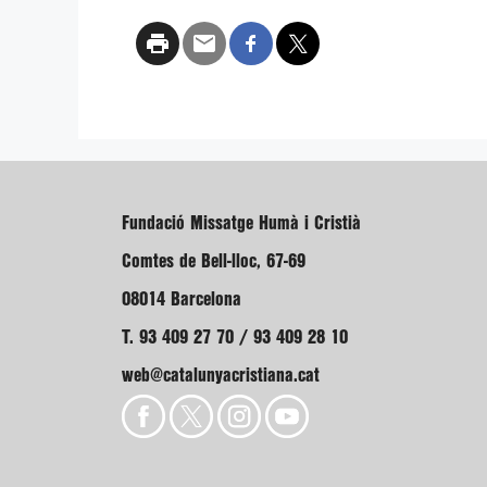
Fundació Missatge Humà i Cristià
Comtes de Bell-lloc, 67-69
08014 Barcelona
T. 93 409 27 70 / 93 409 28 10
web@catalunyacristiana.cat