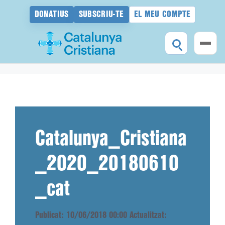
DONATIUS
SUBSCRIU-TE
EL MEU COMPTE
Vés
al
contingut
Catalunya_Cristiana
_2020_20180610
_cat
Publicat: 10/06/2018 00:00
Actualitzat: