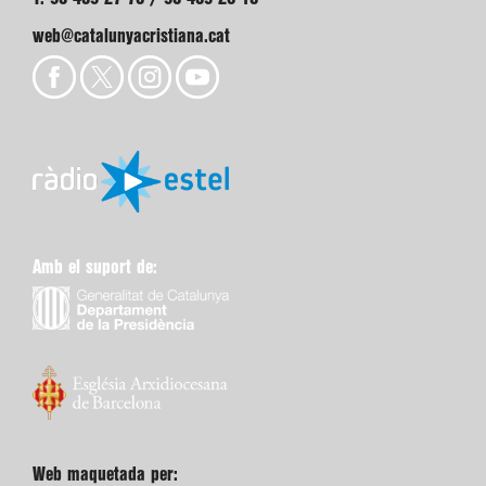
web@catalunyacristiana.cat
Amb el suport de:
Web maquetada per: