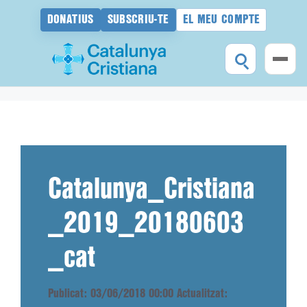
DONATIUS
SUBSCRIU-TE
EL MEU COMPTE
Vés
al
contingut
Catalunya_Cristiana
_2019_20180603
_cat
Publicat: 03/06/2018 00:00
Actualitzat: