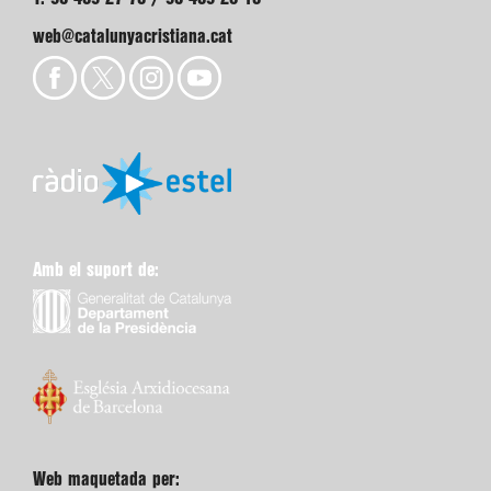
web@catalunyacristiana.cat
Amb el suport de:
Web maquetada per: