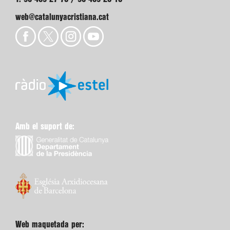
web@catalunyacristiana.cat
Amb el suport de:
Web maquetada per: