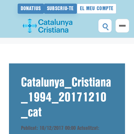
DONATIUS
SUBSCRIU-TE
EL MEU COMPTE
Vés
al
contingut
Catalunya_Cristiana
_1994_20171210
_cat
Publicat: 10/12/2017 00:00
Actualitzat: