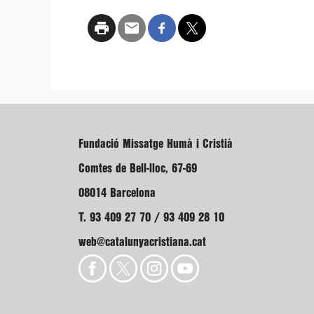
Fundació Missatge Humà i Cristià
Comtes de Bell-lloc, 67-69
08014 Barcelona
T. 93 409 27 70 / 93 409 28 10
web@catalunyacristiana.cat