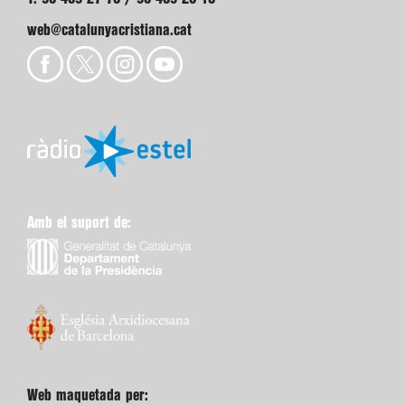
web@catalunyacristiana.cat
Amb el suport de:
Web maquetada per: