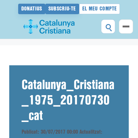
DONATIUS
SUBSCRIU-TE
EL MEU COMPTE
Vés
al
contingut
Catalunya_Cristiana
_1975_20170730
_cat
Publicat: 30/07/2017 00:00
Actualitzat: