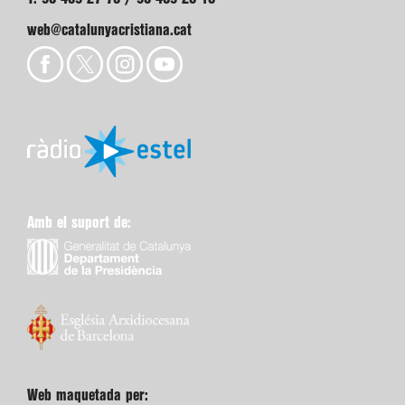
web@catalunyacristiana.cat
Amb el suport de:
Web maquetada per: