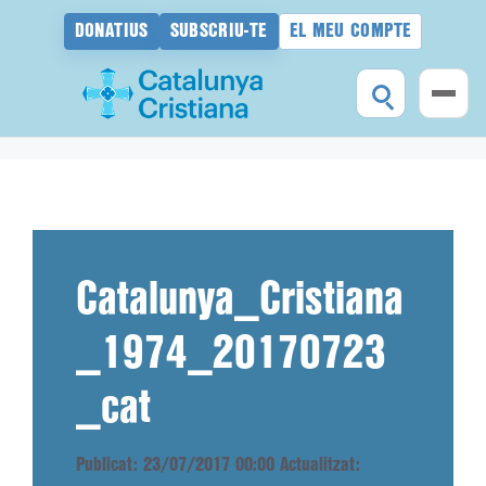
DONATIUS
SUBSCRIU-TE
EL MEU COMPTE
Vés
al
contingut
Catalunya_Cristiana
_1974_20170723
_cat
Publicat: 23/07/2017 00:00
Actualitzat: