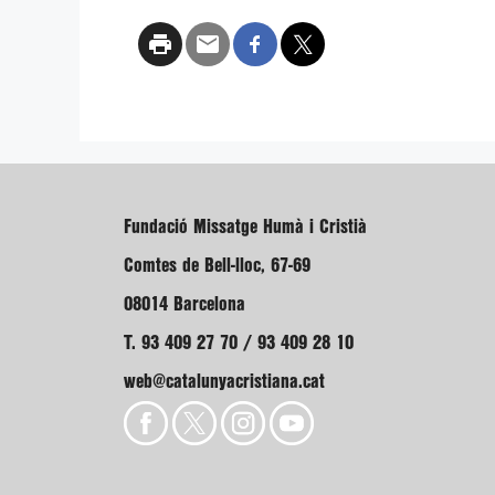
Fundació Missatge Humà i Cristià
Comtes de Bell-lloc, 67-69
08014 Barcelona
T. 93 409 27 70 / 93 409 28 10
web@catalunyacristiana.cat