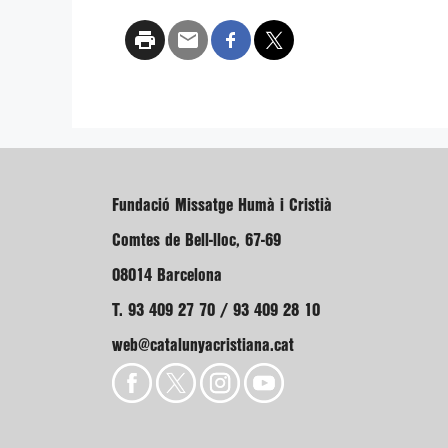
Fundació Missatge Humà i Cristià
Comtes de Bell-lloc, 67-69
08014 Barcelona
T. 93 409 27 70 / 93 409 28 10
web@catalunyacristiana.cat