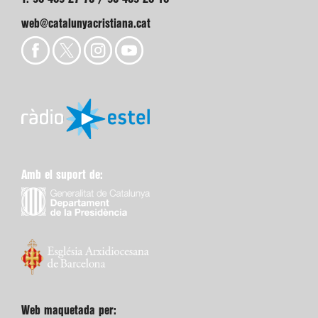
web@catalunyacristiana.cat
Amb el suport de:
Web maquetada per: