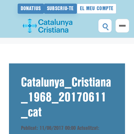
DONATIUS
SUBSCRIU-TE
EL MEU COMPTE
Vés
al
contingut
Catalunya_Cristiana
_1968_20170611
_cat
Publicat: 11/06/2017 00:00
Actualitzat: