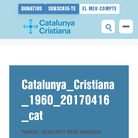
DONATIUS
SUBSCRIU-TE
EL MEU COMPTE
Vés
al
contingut
Catalunya_Cristiana
_1960_20170416
_cat
Publicat: 16/04/2017 00:00
Actualitzat: