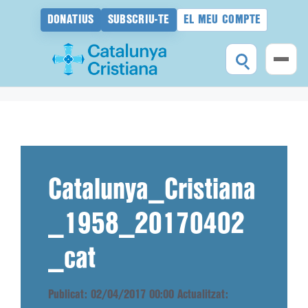
DONATIUS
SUBSCRIU-TE
EL MEU COMPTE
Vés
al
contingut
Catalunya_Cristiana
_1958_20170402
_cat
Publicat: 02/04/2017 00:00
Actualitzat: