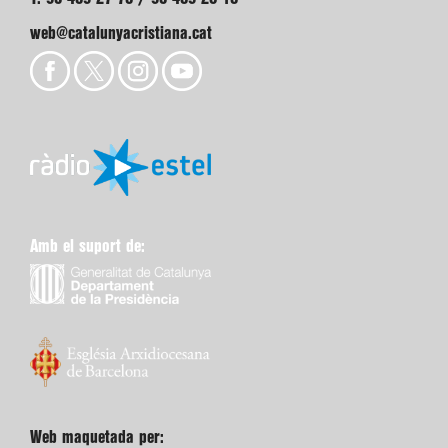
web@catalunyacristiana.cat
Amb el suport de:
Web maquetada per: