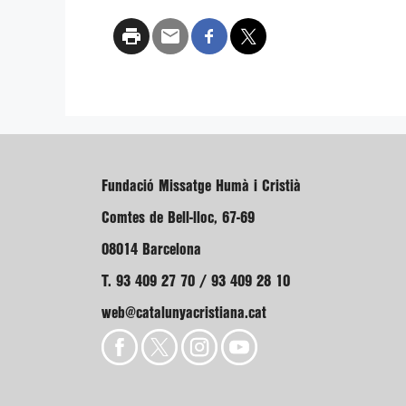
Fundació Missatge Humà i Cristià
Comtes de Bell-lloc, 67-69
08014 Barcelona
T. 93 409 27 70 / 93 409 28 10
web@catalunyacristiana.cat