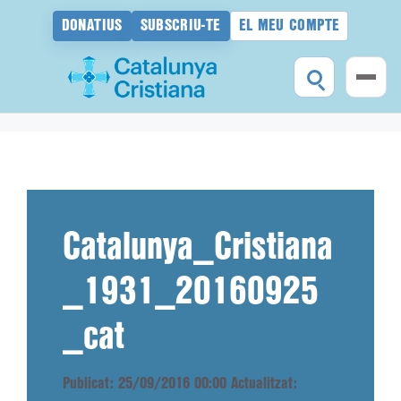
DONATIUS
SUBSCRIU-TE
EL MEU COMPTE
Vés
al
contingut
Catalunya_Cristiana
_1931_20160925
_cat
Publicat: 25/09/2016 00:00
Actualitzat: