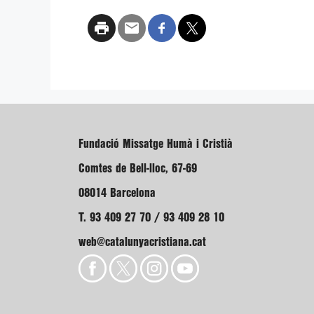
Fundació Missatge Humà i Cristià
Comtes de Bell-lloc, 67-69
08014 Barcelona
T. 93 409 27 70 / 93 409 28 10
web@catalunyacristiana.cat