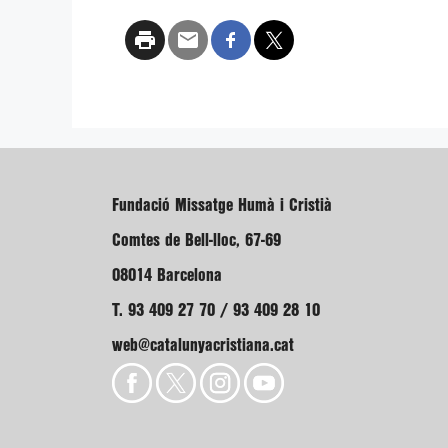
Fundació Missatge Humà i Cristià
Comtes de Bell-lloc, 67-69
08014 Barcelona
T. 93 409 27 70 / 93 409 28 10
web@catalunyacristiana.cat